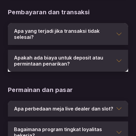
Pembayaran dan transaksi
Apa yang terjadi jika transaksi tidak
selesai?
Apakah ada biaya untuk deposit atau
permintaan penarikan?
Permainan dan pasar
Apa perbedaan meja live dealer dan slot?
Bagaimana program tingkat loyalitas
bekerja?