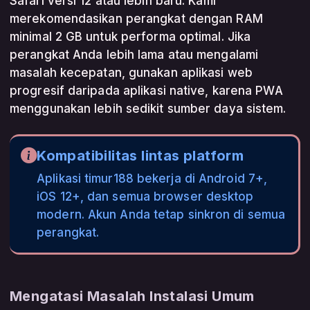
Safari versi 12 atau lebih baru. Kami
merekomendasikan perangkat dengan RAM
minimal 2 GB untuk performa optimal. Jika
perangkat Anda lebih lama atau mengalami
masalah kecepatan, gunakan aplikasi web
progresif daripada aplikasi native, karena PWA
menggunakan lebih sedikit sumber daya sistem.
Kompatibilitas lintas platform
Aplikasi timur188 bekerja di Android 7+,
iOS 12+, dan semua browser desktop
modern. Akun Anda tetap sinkron di semua
perangkat.
Mengatasi Masalah Instalasi Umum