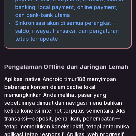
banking, local payment, online payment,
dan bank-bank utama
Sinkronisasi akun di semua perangkat—
saldo, riwayat transaksi, dan pengaturan
tetap ter-update
Pengalaman Offline dan Jaringan Lemah
Aplikasi native Android timur188 menyimpan
beberapa konten dalam cache lokal,
memungkinkan Anda melihat pasar yang
sebelumnya dimuat dan navigasi menu bahkan
ketika koneksi internet terputus sementara. Aksi
transaksi—deposit, penarikan, penempatan—
tetap memerlukan koneksi aktif, tetapi antarmuka
aplikasi tetap responsif. Aplikasi web progresif