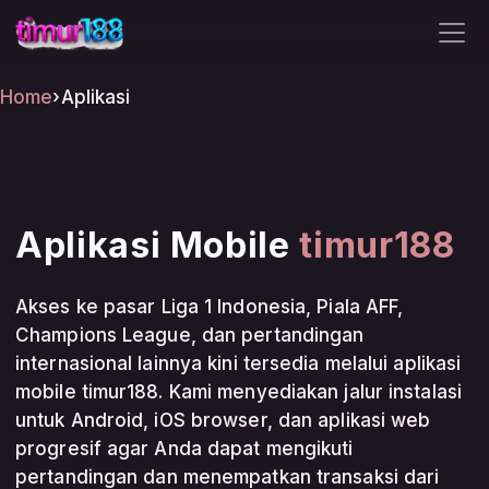
timur188
Home
›
Aplikasi
Aplikasi Mobile
timur188
Akses ke pasar Liga 1 Indonesia, Piala AFF,
Champions League, dan pertandingan
internasional lainnya kini tersedia melalui aplikasi
mobile timur188. Kami menyediakan jalur instalasi
untuk Android, iOS browser, dan aplikasi web
progresif agar Anda dapat mengikuti
pertandingan dan menempatkan transaksi dari