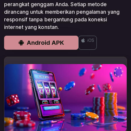
perangkat genggam Anda. Setiap metode
dirancang untuk memberikan pengalaman yang
responsif tanpa bergantung pada koneksi
internet yang konstan.
iOS
Android APK