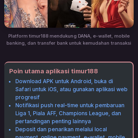
Platform timur188 mendukung DANA, e-wallet, mobile
banking, dan transfer bank untuk kemudahan transaksi
Poin utama aplikasi timur188
Download APK untuk Android, buka di
Safari untuk iOS, atau gunakan aplikasi web
progresif
Notifikasi push real-time untuk pembaruan
Liga 1, Piala AFF, Champions League, dan
pertandingan penting lainnya
Deposit dan penarikan melalui local
payment, online payment, e-wallet, mobile